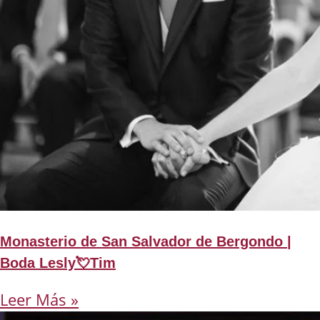
Monasterio de San Salvador de Bergondo |
Boda Lesly💘Tim
Leer Más »