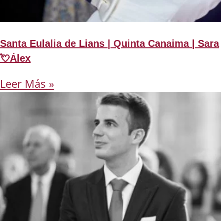
Santa Eulalia de Lians | Quinta Canaima | Sara
💘Álex
Leer Más »